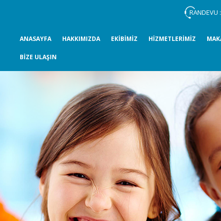
RANDEVU 
ANASAYFA
HAKKIMIZDA
EKİBİMİZ
HİZMETLERİMİZ
MAK
BİZE ULAŞIN