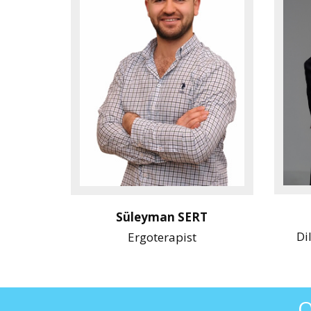
Süleyman SERT
Di
Ergoterapist
O