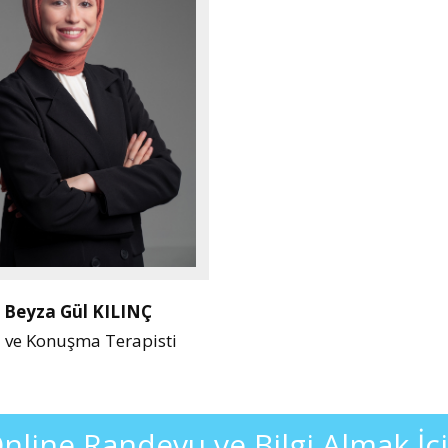
Beyza Gül KILINÇ
l ve Konuşma Terapisti
nline Randevu ve Bilgi Almak İç