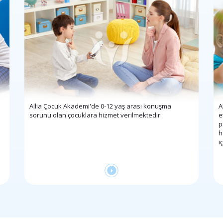
Allia Çocuk Akademi'de 0-12 yaş arası konuşma
A
sorunu olan çocuklara hizmet verilmektedir.
e
p
h
i