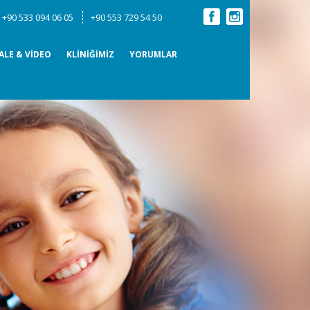
:
+90 533 094 06 05
+90 553 729 54 50
ALE & VİDEO
KLİNİĞİMİZ
YORUMLAR