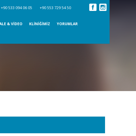
:
+90 533 094 06 05
+90 553 729 54 50
ALE & VİDEO
KLİNİĞİMİZ
YORUMLAR