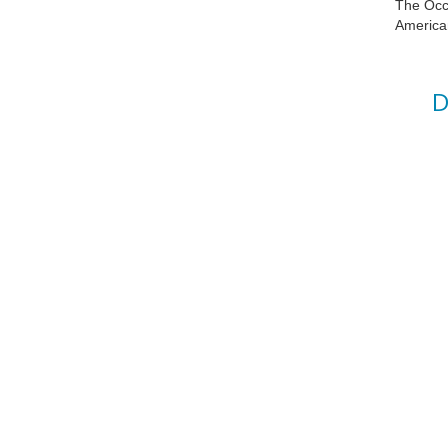
The Occu
America
D