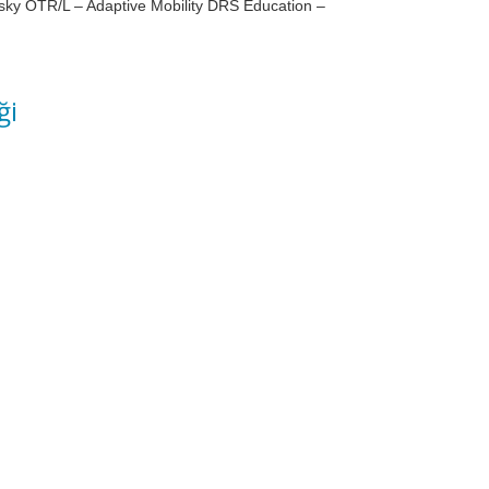
sky OTR/L – Adaptive Mobility DRS Education –
ği