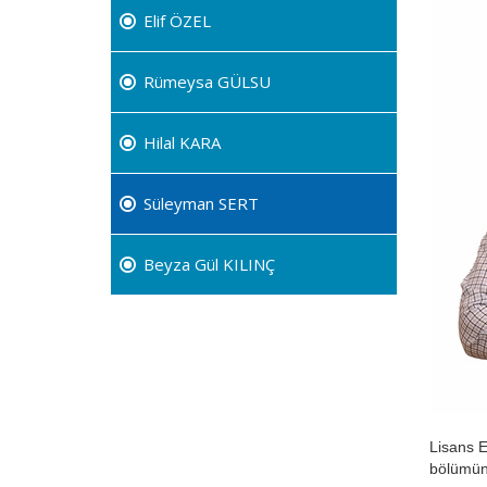
Elif ÖZEL
Rümeysa GÜLSU
Hilal KARA
Süleyman SERT
Beyza Gül KILINÇ
Lisans E
bölümünü