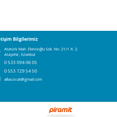
etişim Bilgilerimiz
Atatürk Mah. Ekincioğlu Sok. No: 21/1 K: 2
Ataşehir, İstanbul
0 533 094 06 05
0 553 729 54 50
alliacocuk@gmail.com