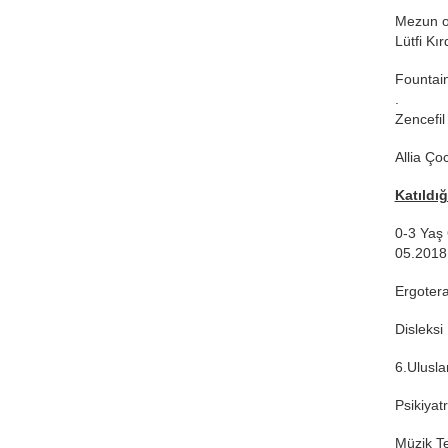
Mezun ol
Lütfi Kı
Fountain
.
Zencefil
Allia Ço
Katıldığ
0-3 Yaş 
05.2018
Ergotera
Disleksi
6.Ulusla
Psikiyat
Müzik T