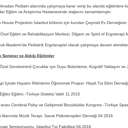
madan Pediatri alanında çalışmaya karar verip bu alanda eğitimlere kat
rdar Eğitim ve Araştırma Hastanesinde stajlarını tamamlamıştır.
 House Projesinin İstanbul bölümü için kurulan Çeşmeli Ev Derneğinin
 Özel Eğitim ve Rehabilitasyon Merkezi, Dilgem ve Spirit of Ergoterapi M
cuk Akademi’de Pediatrik Ergoterapist olarak çalışmaya devam etmekted
ı Seminer ve Aldığı Eğitimler
Özel Gereksinimli Çocuklar için Duyu Bütünleme, Kognitif Yaklaşım ve
pi İçinde Hayatın Ritimlerini Öğrenmek Projesi- Haydi Tut Elimi Derneğ
 Eğitici Eğitimi -Türkiye Disleksi Vakfı 11.2015
rarası Cerebral Palsy ve Gelişimsel Bozukluklar Kongresi -Türkiye Spas
ri Alanında Müzik Terapi- Sanat Psikoterapileri Derneği 04.2016
erapi Sempozyumu- İstanbul Tıp Fakültesi 04.2016