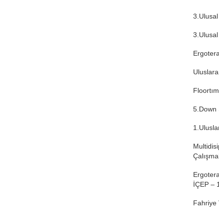
3.Ulusa
3.Ulusa
Ergotera
Uluslara
Floortı
5.Down 
1.Ulusl
Multidis
Çalışma
Ergotera
İÇEP – 
Fahriye